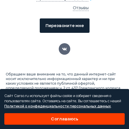
Отзывы
Перезвоните мне
Обращаем ваше внимание на то, что данный интернет-сайт
носит исключительно информационный характер и ни при
каких условиях не является публичной офертой,
определяемой положением ч. 2 ст. 437 Гражданского кодекса
Российской Федерации. Для получения подробной
Сайт Carso.ru использует файлы cookie и собирает сведения о
информации о стоимости автомобилей, пожалуйста,
пользователях сайта. Оставаясь на сайте, Вы соглашаетесь с нашей
обращайтесь к менеджеру по продажам. Все цены на сайте
Политикой о конфеденциальности персональных данных
.
указаны с учетом скидок. Условия на покупку автомобиля
указаны по кредиту и включают в себя обязательные
страховые продукты, которые оплачиваются отдельно.
Соглашаюсь
Автомобили есть в наличии и на заказ, подробно можете
узнать в отделе продаж.