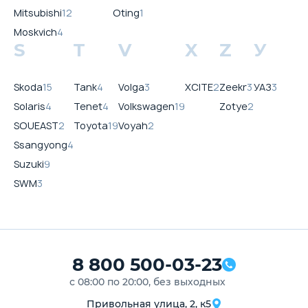
Mitsubishi
12
Oting
1
Moskvich
4
S
T
V
X
Z
У
Skoda
15
Tank
4
Volga
3
XCITE
2
Zeekr
3
УАЗ
3
Solaris
4
Tenet
4
Volkswagen
19
Zotye
2
SOUEAST
2
Toyota
19
Voyah
2
Ssangyong
4
Suzuki
9
SWM
3
8 800 500-03-23
с 08:00 по 20:00, без выходных
Привольная улица, 2, к5