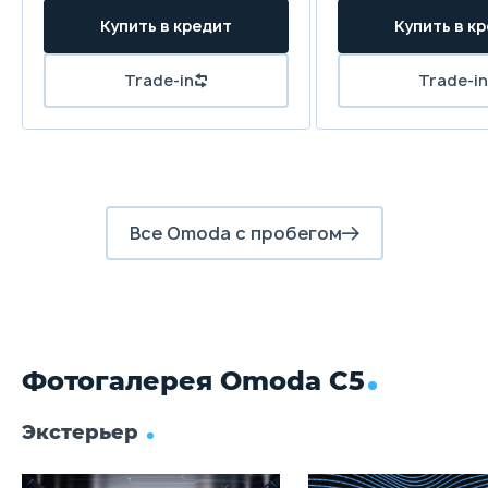
Купить в кредит
Купить в к
Задняя подвеска
Полузависимая, пружинная
Trade-in
Trade-in
Передние тормоза
Дисковые вентилируемые
Задние тормоза
Дисковые
Все Omoda с пробегом
Фотогалерея Omoda C5
Экстерьер