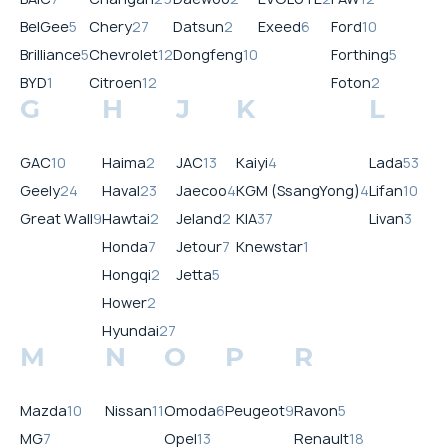
BelGee
5
Chery
27
Datsun
2
Exeed
6
Ford
10
Brilliance
5
Chevrolet
12
Dongfeng
10
Forthing
5
BYD
1
Citroen
12
Foton
2
G
H
J
K
L
GAC
10
Haima
2
JAC
13
Kaiyi
4
Lada
53
Geely
24
Haval
23
Jaecoo
4
KGM (SsangYong)
4
Lifan
10
Great Wall
9
Hawtai
2
Jeland
2
KIA
37
Livan
3
Honda
7
Jetour
7
Knewstar
1
Hongqi
2
Jetta
5
Hower
2
Hyundai
27
M
N
O
P
R
Mazda
10
Nissan
11
Omoda
6
Peugeot
9
Ravon
5
MG
7
Opel
13
Renault
18