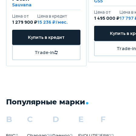
GS5
Sauvana
1 495 000 ₽
17 797
1 279 900 ₽
15 236
Популярные марки
B
C
D
E
F
BAIC
7
Changan
29
Daewoo
2
EVOLUTE
2
FAW
12