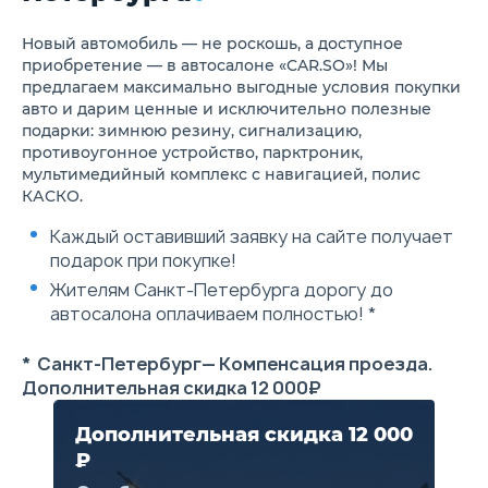
включения фар при
направлениях
вождении в темноте (датчик
Центральный под
Новый автомобиль — не роскошь, а доступное
света)
для 2-го ряда си
Функция отсрочки
Потолочные све
приобретение — в автосалоне «CAR.SO»! Мы
выключения фар (Follow me
светильники для 
предлагаем максимально выгодные условия покупки
Home)
сидений
авто и дарим ценные и исключительно полезные
Полноразмерное запасное
Радио
подарки: зимнюю резину, сигнализацию,
колесо
Динамики 4 шт.
противоугонное устройство, парктроник,
Автоматическое запирание
2 USB-разъема сп
мультимедийный комплекс с навигацией, полис
дверей на скорости
1сзади, розетка 
Круиз-контроль
КАСКО.
Выбор режима вождения
Электрический усилитель
Каждый оставивший заявку на сайте получает
рулевого управления
подарок при покупке!
Электрический стояночный
тормоз с функцией AutoHold
Жителям Санкт-Петербурга дорогу до
Бесключевой доступ и
автосалона оплачиваем полностью! *
запуск двигателя кнопкой
(ключ в кармане)
Дистанционный запуск
* Санкт-Петербург— Компенсация проезда.
двигателя и прогрева салона
Дополнительная скидка 12 000₽
Обогрев передних сидений,
рулевого колеса
Дополнительная скидка 12 000
Обогрев лобового стекла,
форсунок стеклоомывателя
₽
Цвет отделки сидений -