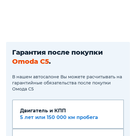
хранения
Радио
Динамики 4 шт.
Беспроводная зарядка для
смартфона
Цветной экран с бортовым
компьютером в панели
приборов 10.25"
Навигация
Большой сенсорный
Гарантия после покупки
емкостный дисплей 10.25"
Omoda C5
.
Система «Свободные руки»
(Hands Freeе) с Bluetooth-
связью с мобильным
телефоном
В нашем автосалоне Вы можете расчитывать на
2 USВ-разъема спереди и 1
гарантийные обязательства после покупки
сзади, розетка 12V
Омода С5
Двигатель и КПП
5 лет или 150 000 км пробега