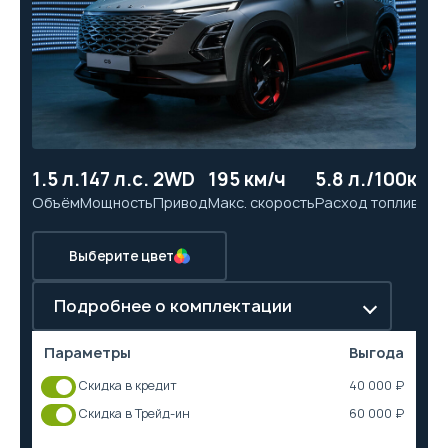
1.5 л.
147 л.с.
2WD
195 км/ч
5.8 л./100км
9.
Объём
Мощность
Привод
Макс. скорость
Расход топлива
Ра
Выберите цвет
Подробнее о комплектации
Параметры
Выгода
Скидка в кредит
40 000 ₽
Скидка в Трейд-ин
60 000 ₽