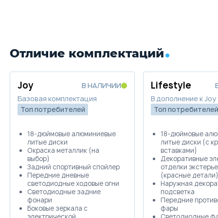
1 559 890
18 570
Скидка в Трейд-ин
60 000 ₽
Trade-in
Купить в кредит
Цена от
Цена в кредит
1 707 279
20 324
Отличие комплектаций
Забронировать
Купить в кредит
Trade-in
Joy
Lifestyle
В НАЛИЧИИ
Забронировать
Базовая комплектация
В дополнение к Joy
Топ потребителей
Топ потребителе
Trade-in
18-дюймовые алюминиевые
18-дюймовые ал
литые диски
литые диски (с к
Окраска металлик (на
вставками)
выбор)
Декоративные эл
Задний спортивный спойлер
отделки экстерь
Передние дневные
(красные детали
светодиодные ходовые огни
Наружная декора
Светодиодные задние
подсветка
фонари
Передние против
Боковые зеркала с
фары
электрической
Светодиодные ф