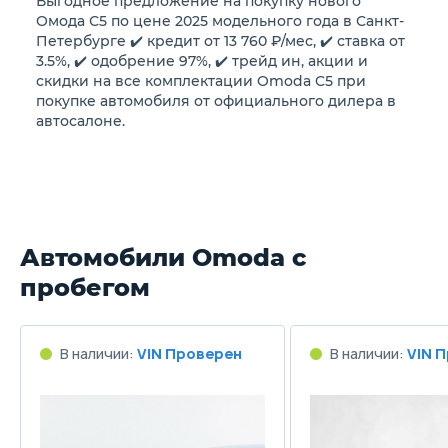
Выгодное предложение на покупку нового
Расход в смешанном цикле
Омода С5 по цене 2025 модельного года в Санкт-
7.1/100км
Петербурге ✔️ кредит от 13 760 ₽/мес, ✔️ ставка от
3.5%, ✔️ одобрение 97%, ✔️ трейд ин, акции и
скидки на все комплектации Omoda C5 при
Объем топливного бака
покупке автомобиля от официального дилера в
52 л
автосалоне.
Длина
4400 мм
Ширина
Автомобили Omoda с
1830 мм
пробегом
Высота
1588 мм
В наличии:
VIN Проверен
В наличии:
VIN 
Колёсная база
2630 мм