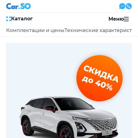
Каталог
Меню
Комплектации и цены
Технические характеристи
Автокредит
Трейд-ин
Акции
Выкуп авто
Сервис
СКИДКА
Автожурнал
Контакты
до 40%
8 800 500-03-23
с 08:00 по 20:00, без выходных
Привольная улица, 2, к5
Перезвоните мне