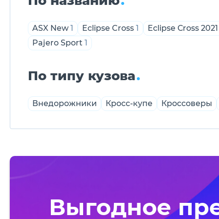
По названию
ASX New
1
Eclipse Cross
1
Eclipse Сross 2021
Pajero Sport
1
По типу кузова
Внедорожники
Кросс-купе
Кроссоверы
Выгодное пр