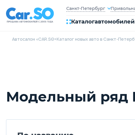
Привольная
Санкт-Петербург
Каталог
автомобилей
Автосалон «CAR.SO»
Каталог новых авто в Санкт-Петер
Модельный ряд M