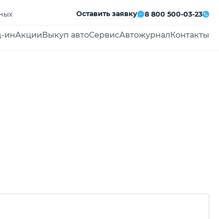
Оставить заявку
дных
8 800 500-03-23
д-ин
Акции
Выкуп авто
Сервис
Автожурнал
Контакты