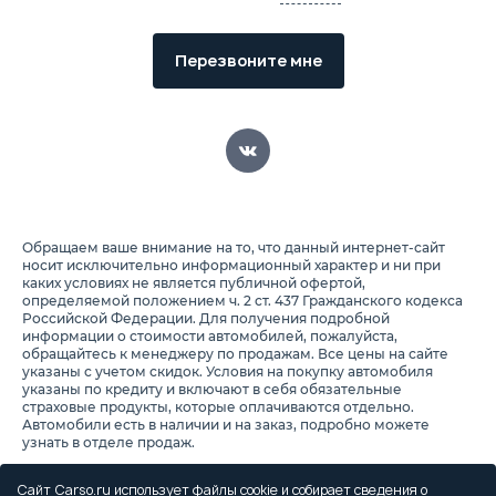
Перезвоните мне
Обращаем ваше внимание на то, что данный интернет-сайт
носит исключительно информационный характер и ни при
каких условиях не является публичной офертой,
определяемой положением ч. 2 ст. 437 Гражданского кодекса
Российской Федерации. Для получения подробной
информации о стоимости автомобилей, пожалуйста,
обращайтесь к менеджеру по продажам. Все цены на сайте
указаны с учетом скидок. Условия на покупку автомобиля
указаны по кредиту и включают в себя обязательные
страховые продукты, которые оплачиваются отдельно.
Автомобили есть в наличии и на заказ, подробно можете
узнать в отделе продаж.
Предоставляя свои персональные данные и используя
настоящий веб-сайт, Вы соглашаетесь с обработкой Ваших
Сайт Carso.ru использует файлы cookie и собирает сведения о