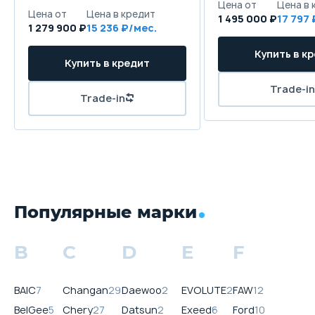
1 495 000 ₽
17 797
1 279 900 ₽
15 236
Популярные марки
B
C
D
E
F
BAIC
7
Changan
29
Daewoo
2
EVOLUTE
2
FAW
12
BelGee
5
Chery
27
Datsun
2
Exeed
6
Ford
10