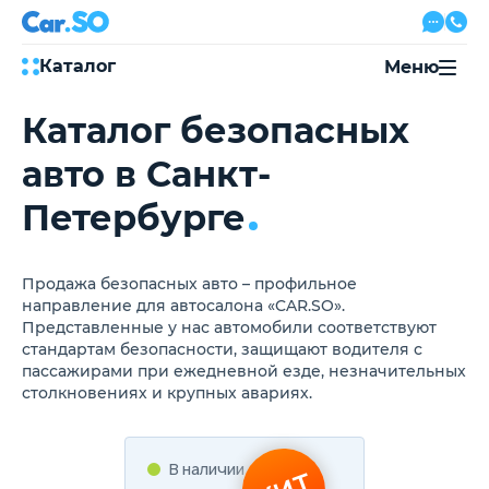
Каталог
Меню
Каталог безопасных
Автокредит
Трейд-ин
авто в Санкт-
Акции
Выкуп авто
Петербурге
Сервис
Автожурнал
Контакты
Продажа безопасных авто – профильное
направление для автосалона «CAR.SO».
Представленные у нас автомобили соответствуют
стандартам безопасности, защищают водителя с
8 800 500-03-23
пассажирами при ежедневной езде, незначительных
с 08:00 по 20:00, без выходных
столкновениях и крупных авариях.
Привольная улица, 2, к5
В наличии
Перезвоните мне