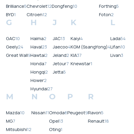
Brilliance
5
Chevrolet
12
Dongfeng
10
Forthing
5
BYD
1
Citroen
12
Foton
2
G
H
J
K
L
GAC
10
Haima
2
JAC
13
Kaiyi
4
Lada
54
Geely
24
Haval
23
Jaecoo
4
KGM (SsangYong)
4
Lifan
10
Great Wall
9
Hawtai
2
Jeland
2
KIA
37
Livan
3
Honda
7
Jetour
7
Knewstar
1
Hongqi
2
Jetta
5
Hower
2
Hyundai
27
M
N
O
P
R
Mazda
10
Nissan
11
Omoda
6
Peugeot
9
Ravon
5
MG
7
Opel
13
Renault
18
Mitsubishi
12
Oting
1