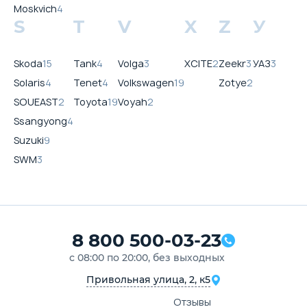
Moskvich
4
S
T
V
X
Z
У
Skoda
15
Tank
4
Volga
3
XCITE
2
Zeekr
3
УАЗ
3
Solaris
4
Tenet
4
Volkswagen
19
Zotye
2
SOUEAST
2
Toyota
19
Voyah
2
Ssangyong
4
Suzuki
9
SWM
3
8 800 500-03-23
с 08:00 по 20:00, без выходных
Привольная улица, 2, к5
Отзывы