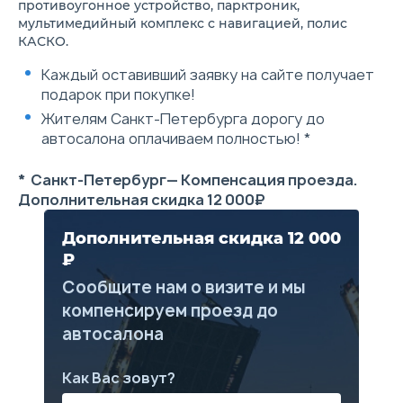
противоугонное устройство, парктроник,
складывания в соотношении
мультимедийный комплекс с навигацией, полис
60:40
Система вызова экстренных
КАСКО.
оперативных служб ЭРА-
ГЛОНАСС
Каждый оставивший заявку на сайте получает
Фронтальные подушки
подарок при покупке!
безопасности водителя и
переднего пассажира
Жителям Санкт-Петербурга дорогу до
Антиблокировочная система
автосалона оплачиваем полностью! *
тормозов (ABS) с функцией
электронного
распределения тормозных
* Санкт-Петербург— Компенсация проезда.
усилий (EBD)
Дополнительная скидка 12 000₽
Электронная система
курсовой устойчивости
Дополнительная скидка 12 000
(ESС) и антипробуксовочная
система (TCS)
₽
Гидравлическая система
помощи при торможении
Сообщите нам о визите и мы
(HBA)
компенсируем проезд до
Система помощи при старте
на подъеме (HHC) и при
автосалона
движении под уклон (HDC)
Система мониторинга
давления в шинах (TPMS)
Как Вас зовут?
Противоугонная