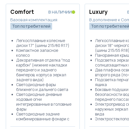
Trade-in
Comfort
Luxury
Забронировать
В НАЛИЧИИ
Базовая комплектация
В дополнение к Co
Топ потребителей
Топ потребителе
Trade-in
Легкосплавные колесные
Легкосплавные к
диски 17" (шины 215/60 R17)
диски 18" черного
Компактное запасное
(шины 215/55 R18
колесо
Панорамная крыш
Декоративная отделка "под
Подсветка зеркал
карбон" (нижние накладки
солнцезащитных 
переднего и заднего
Два плафона осв
бамперов, корпуса зеркал
второго ряда (по
заднего вида)
Подсветка перча
Светодиодные фары
ящика
ближнего и дальнего света
Боковые подушки
Светодиодные дневные
безопасности во
ходовые огни
переднего пасса
интегрированные в головные
Электропривод с
фары
наружных зеркал
Светодиодные задние
вида
комбинированные фонари с
Электростеклоп
контурной линией на
передних и задни
багажной двери
функцией защиты