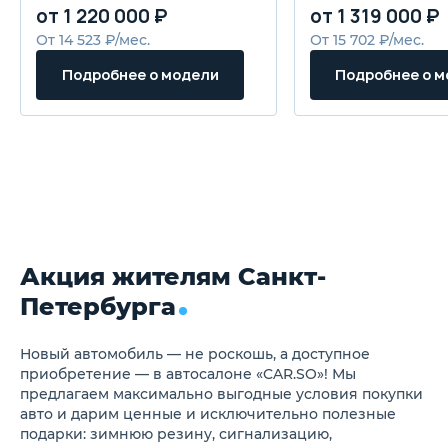
от 1 220 000 ₽
от 1 319 000 ₽
Встроенные в наружные
защемления
зеркала указатели поворота
Система бесключ
От 14 523 ₽/мес.
От 15 702 ₽/мес.
Рейлинги на крыше
доступа
Отделка интерьера и
Подробнее о модели
Подробнее о 
сидений экокожей чёрного и
красного цвета
Мультифункциональное
рулевое колесо с кожаной
отделкой
Передний центральный
подлокотник с боксом для
хранения
Подстаканники в
центральной консоли,
передних и задних дверях
Акция жителям Санкт-
Карманы для хранения в
спинках передних сидений
Петербурга
Центральный подголовник
второго ряда сидений
Шторка в багажном
Новый автомобиль — не роскошь, а доступное
отделении
Багажное отделение с
приобретение — в автосалоне «CAR.SO»! Мы
подсветкой, отсеком для
предлагаем максимально выгодные условия покупки
хранения
авто и дарим ценные и исключительно полезные
Спинки сидений второго
подарки: зимнюю резину, сигнализацию,
ряда с возможностью