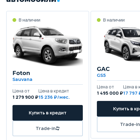
GAC
Foton
GS5
Sauvana
1 495 000 ₽
17 797
1 279 900 ₽
15 236