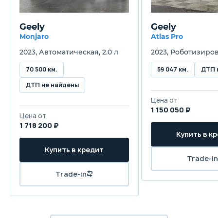
330 л
Geely
Geely
Трансмиссия
Monjaro
Atlas Pro
Роботизированная
2023, Автоматическая, 2.0 л
2023, Роботизирова
Привод
70 500 км.
59 047 км.
ДТП 
Передний
ДТП не найдены
Цена от
Передняя подвеска
1 150 050 ₽
Цена от
Независимая, типа Макферсон
1 718 200 ₽
Купить в к
Задняя подвеска
Купить в кредит
Полузависимая
Trade-in
Trade-in
Передние тормоза
Дисковые вентилируемые
Задние тормоза