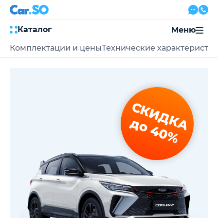
Каталог
Меню
Комплектации и цены
Технические характеристи
Автокредит
Трейд-ин
Акции
Выкуп авто
Сервис
СКИДКА
Автожурнал
Контакты
до 40%
8 800 500-03-23
с 08:00 по 20:00, без выходных
Привольная улица, 2, к5
Перезвоните мне