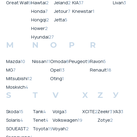
Great Wall
9
Hawtai
2
Jeland
2
KIA
37
Livan
3
Honda
7
Jetour
7
Knewstar
1
Hongqi
2
Jetta
5
Hower
2
Hyundai
27
M
N
O
P
R
Mazda
10
Nissan
11
Omoda
6
Peugeot
9
Ravon
5
MG
7
Opel
13
Renault
18
Mitsubishi
12
Oting
1
Moskvich
4
S
T
V
X
Z
У
Skoda
15
Tank
4
Volga
3
XCITE
2
Zeekr
3
УАЗ
3
Solaris
4
Tenet
4
Volkswagen
19
Zotye
2
SOUEAST
2
Toyota
19
Voyah
2