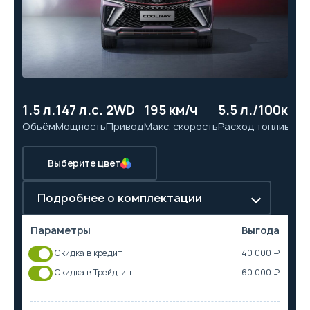
1.5 л.
147 л.с.
2WD
195 км/ч
5.5 л./100км
8.
Объём
Мощность
Привод
Макс. скорость
Расход топлива
Ра
Выберите цвет
Подробнее о комплектации
Параметры
Выгода
Скидка в кредит
40 000 ₽
Скидка в Трейд-ин
60 000 ₽