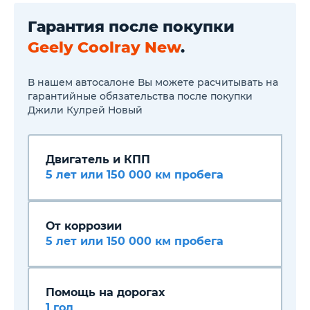
Наружные зеркала заднего
вида с электрорегулировкой
Гарантия после покупки
и подогревом
Geely Coolray New
.
Подогрев передних и задних
сидений
Обогрев форсунок
омывателя лобового стекла
В нашем автосалоне Вы можете расчитывать на
и зоны покоя
гарантийные обязательства после покупки
стеклоочистителей
Джили Кулрей Новый
Обогрев рулевого колеса
Сиденье водителя с
механической регулировкой
в 6 направлениях
Двигатель и КПП
Сиденье переднего
5 лет или 150 000 км пробега
пассажира с механической
регулировкой в 4
направлениях
Электростеклоподъемники
передних и задних дверей,
От коррозии
водительское с функцией
5 лет или 150 000 км пробега
защиты от защемления
Кнопка запуска двигателя
Дистанционный запуск
двигателя кнопкой на ключе
Помощь на дорогах
Монохромная цифровая
приборная панель
1 год