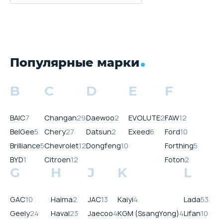
Популярные марки
B
C
D
E
F
BAIC
7
Changan
29
Daewoo
2
EVOLUTE
2
FAW
12
BelGee
5
Chery
27
Datsun
2
Exeed
6
Ford
10
Brilliance
5
Chevrolet
12
Dongfeng
10
Forthing
5
BYD
1
Citroen
12
Foton
2
G
H
J
K
L
GAC
10
Haima
2
JAC
13
Kaiyi
4
Lada
53
Geely
24
Haval
23
Jaecoo
4
KGM (SsangYong)
4
Lifan
10