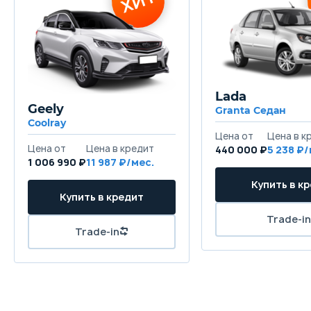
Lada
Geely
Granta Седан
Coolray
440 000 ₽
5 238
1 006 990 ₽
11 987