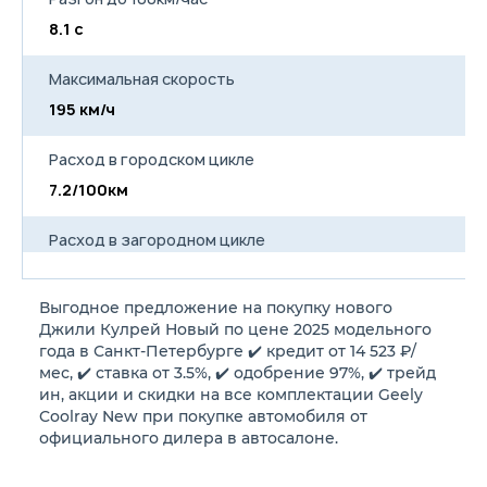
8.1 с
Максимальная скорость
195 км/ч
Расход в городском цикле
7.2/100км
Расход в загородном цикле
5.5/100км
Выгодное предложение на покупку нового
Расход в смешанном цикле
Джили Кулрей Новый по цене 2025 модельного
6.1/100км
года в Санкт-Петербурге ✔️ кредит от 14 523 ₽/
мес, ✔️ ставка от 3.5%, ✔️ одобрение 97%, ✔️ трейд
ин, акции и скидки на все комплектации Geely
Объем топливного бака
Coolray New при покупке автомобиля от
45 л
официального дилера в автосалоне.
Длина